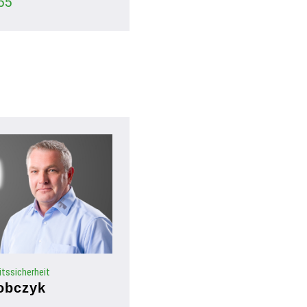
55
itssicherheit
obczyk