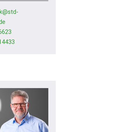
k@std-
de
6623
14433