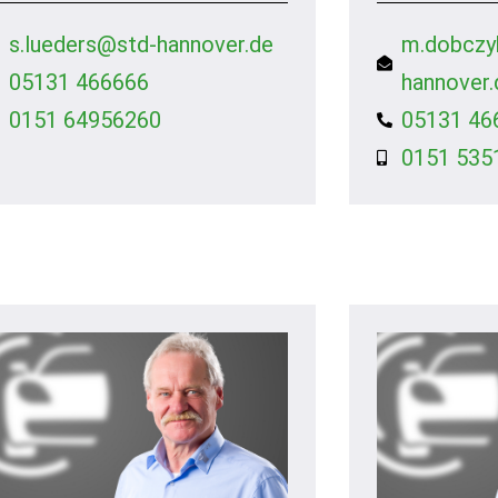
s.lueders@std-hannover.de
m.dobczy
05131 466666
hannover.
0151 64956260
05131 46
0151 535