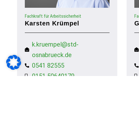
Fachkraft für Arbeitssicherheit
Fa
Karsten Krümpel
G
k.kruempel@std-
osnabrueck.de
0541 82555
0151 50640179