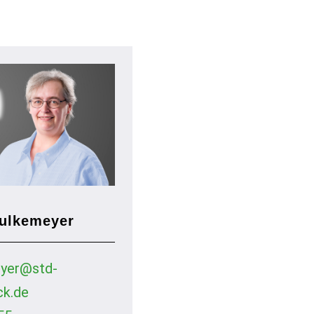
Aulkemeyer
eyer@std-
ck.de