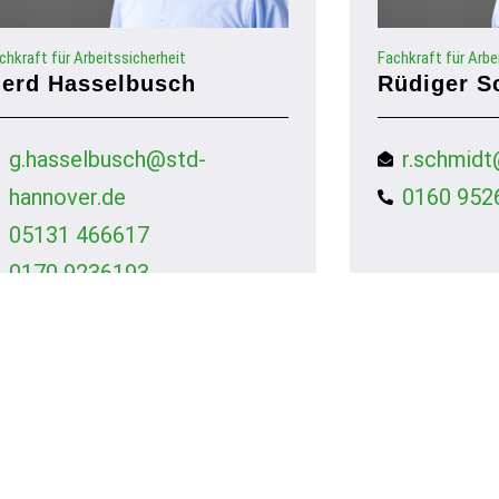
chkraft für Arbeitssicherheit
Fachkraft für Arbe
erd Hasselbusch
Rüdiger S
g.hasselbusch@std-
r.schmidt
hannover.de
0160 952
05131 466617
0170 9236193
STD GmbH