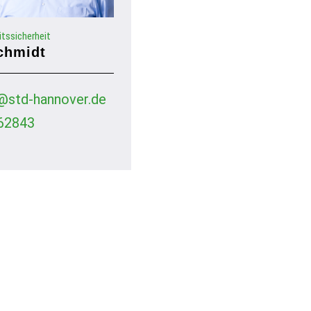
itssicherheit
chmidt
@std-hannover.de
62843
Rechtliches